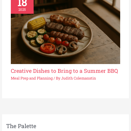
18
2025
Creative Dishes to Bring to a Summer BBQ
Meal Prep and Planning
/ By
Judith Colemanstin
The Palette