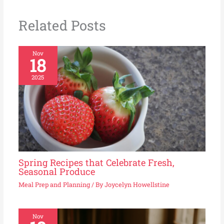
Related Posts
Nov
18
2025
Spring Recipes that Celebrate Fresh,
Seasonal Produce
Meal Prep and Planning
/ By
Joycelyn Howellstine
Nov